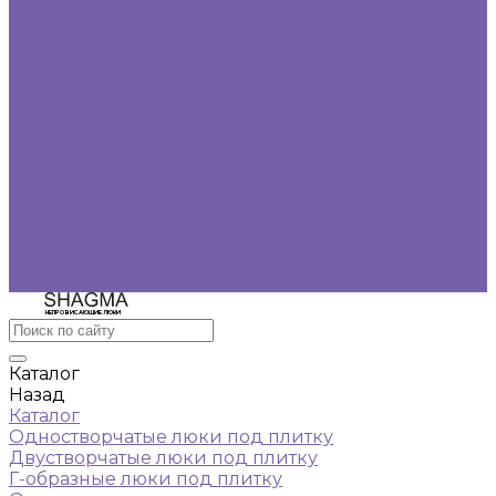
Г-образные люки под плитку
Одностворчатые люки под покраску
Комплектующие
Подбор люка
Компания
Статьи
Отзывы
Реквизиты
Политика конфиденциальности
Фотогалерея
Видеогалерея
Оплата
Доставка
Контакты
НЕПРОВИСАЮЩИЕ ЛЮКИ
Каталог
Назад
Каталог
Одностворчатые люки под плитку
Двустворчатые люки под плитку
Г-образные люки под плитку