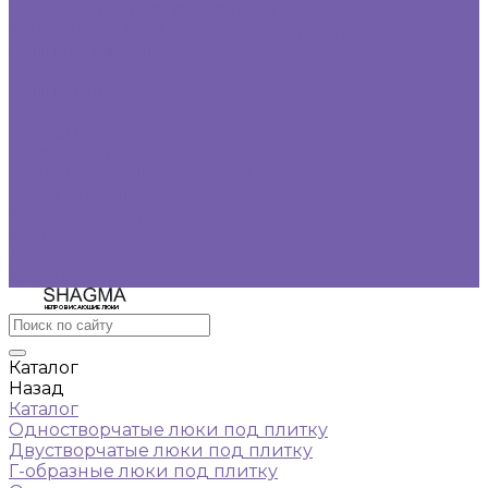
Г-образные люки под плитку
Одностворчатые люки под покраску
Комплектующие
Подбор люка
Компания
Статьи
Отзывы
Реквизиты
Политика конфиденциальности
Фотогалерея
Видеогалерея
Оплата
Доставка
Контакты
НЕПРОВИСАЮЩИЕ ЛЮКИ
Каталог
Назад
Каталог
Одностворчатые люки под плитку
Двустворчатые люки под плитку
Г-образные люки под плитку