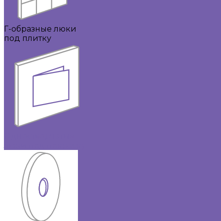
Г-образные люки
под плитку
Одностворчатые
люки под покраску