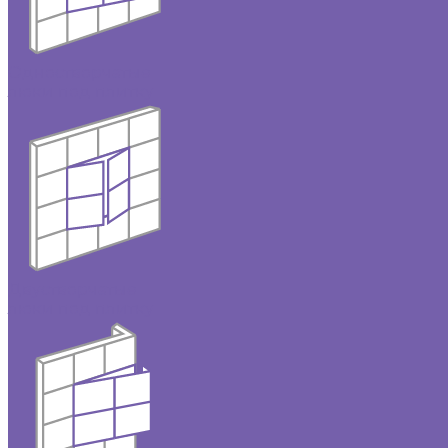
Одностворчатые
люки под плитку
Двустворчатые
люки под плитку