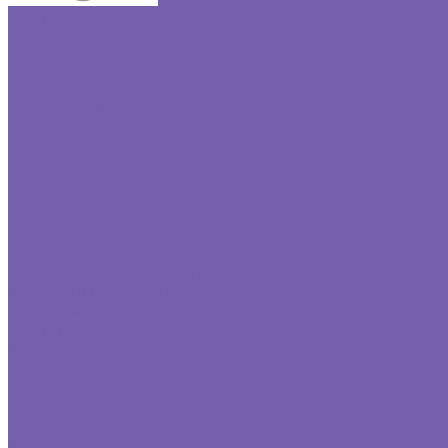
Комплектующие
Подбор люка
Компания
Статьи
Отзывы
Реквизиты
Политика конфиденциальности
Фотогалерея
Видеогалерея
Оплата
Доставка
Контакты
...
Каталог
Одностворчатые люки под плитку
Двустворчатые люки под плитку
Г-образные люки под плитку
Одностворчатые люки под покраску
Комплектующие
Подбор люка
Компания
Статьи
Отзывы
Реквизиты
Политика конфиденциальности