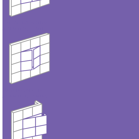
Одностворчатые
люки под плитку
Двустворчатые
люки под плитку