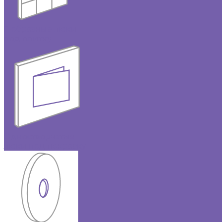
Г-образные люки
под плитку
Одностворчатые
люки под покраску