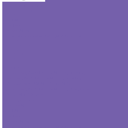
Комплектующие
Подбор люка
Компания
Статьи
Отзывы
Реквизиты
Политика конфиденциальности
Фотогалерея
Видеогалерея
Оплата
Доставка
Контакты
...
Каталог
Одностворчатые люки под плитку
Двустворчатые люки под плитку
Г-образные люки под плитку
Одностворчатые люки под покраску
Комплектующие
Подбор люка
Компания
Статьи
Отзывы
Реквизиты
Политика конфиденциальности