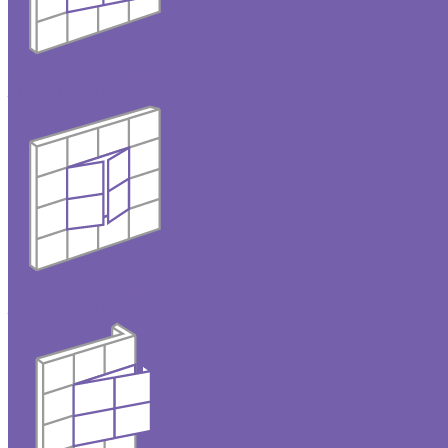
Одностворчатые
люки под плитку
Двустворчатые
люки под плитку