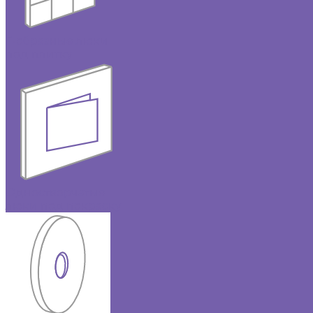
Г-образные люки
под плитку
Одностворчатые
люки под покраску