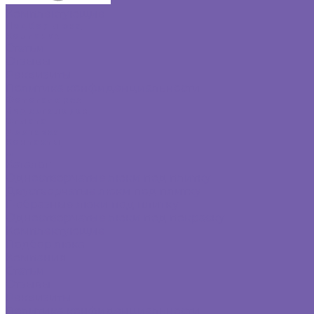
Комплектующие
Подбор люка
Компания
Статьи
Отзывы
Реквизиты
Политика конфиденциальности
Фотогалерея
Видеогалерея
Оплата
Доставка
Контакты
...
Каталог
Одностворчатые люки под плитку
Двустворчатые люки под плитку
Г-образные люки под плитку
Одностворчатые люки под покраску
Комплектующие
Подбор люка
Компания
Статьи
Отзывы
Реквизиты
Политика конфиденциальности