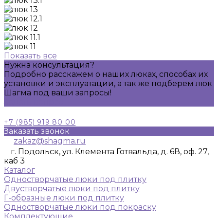
Показать все
Нужна консультация?
Подробно расскажем о наших люках, способах их
установки и эксплуатации, а так же подберем люк
Шагма под ваши запросы!
Задать вопрос
+7 (985) 919 80 00
Заказать звонок
zakaz@shagma.ru
г. Подольск, ул. Клемента Готвальда, д. 6В, оф. 27,
каб 3
Каталог
Одностворчатые люки под плитку
Двустворчатые люки под плитку
Г-образные люки под плитку
Одностворчатые люки под покраску
Комплектующие