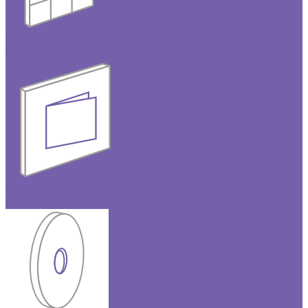
Г-образные люки
под плитку
Одностворчатые
люки под покраску