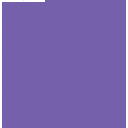
Комплектующие
Подбор люка
Компания
Статьи
Отзывы
Реквизиты
Политика конфиденциальности
Фотогалерея
Видеогалерея
Оплата
Доставка
Контакты
...
Каталог
Одностворчатые люки под плитку
Двустворчатые люки под плитку
Г-образные люки под плитку
Одностворчатые люки под покраску
Комплектующие
Подбор люка
Компания
Статьи
Отзывы
Реквизиты
Политика конфиденциальности