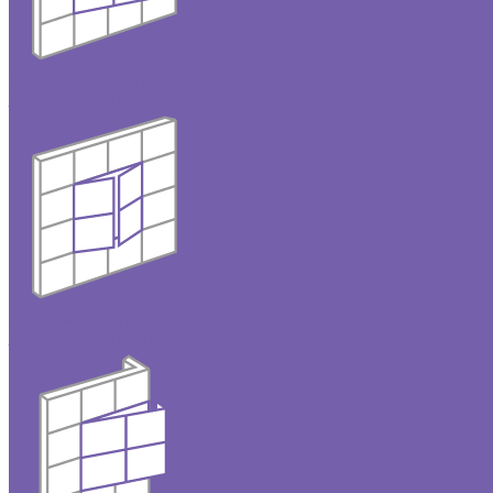
Одностворчатые
люки под плитку
Двустворчатые
люки под плитку