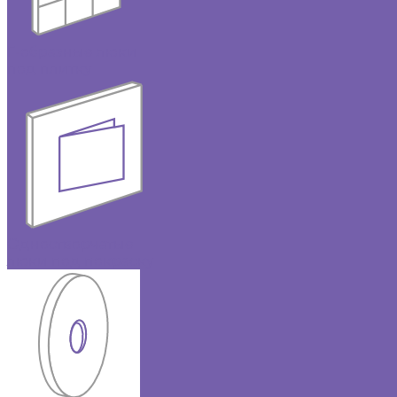
Г-образные люки
под плитку
Одностворчатые
люки под покраску