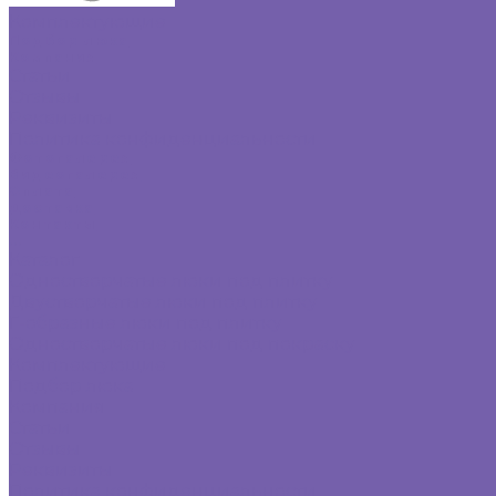
Комплектующие
Подбор люка
Компания
Статьи
Отзывы
Реквизиты
Политика конфиденциальности
Фотогалерея
Видеогалерея
Оплата
Доставка
Контакты
...
Каталог
Одностворчатые люки под плитку
Двустворчатые люки под плитку
Г-образные люки под плитку
Одностворчатые люки под покраску
Комплектующие
Подбор люка
Компания
Статьи
Отзывы
Реквизиты
Политика конфиденциальности