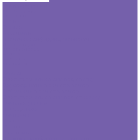
Комплектующие
Подбор люка
Компания
Статьи
Отзывы
Реквизиты
Политика конфиденциальности
Фотогалерея
Видеогалерея
Оплата
Доставка
Контакты
...
Каталог
Одностворчатые люки под плитку
Двустворчатые люки под плитку
Г-образные люки под плитку
Одностворчатые люки под покраску
Комплектующие
Подбор люка
Компания
Статьи
Отзывы
Реквизиты
Политика конфиденциальности