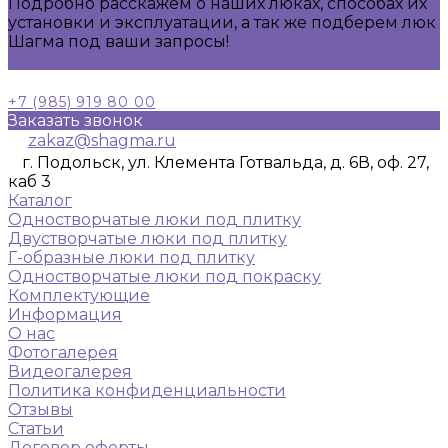
Подробно расскажем о наших люках, способах их
установки и эксплуатации, а так же подберем люк
Шагма под ваши запросы!
Задать вопрос
+7 (985) 919 80 00
Заказать звонок
zakaz@shagma.ru
г. Подольск, ул. Клемента Готвальда, д. 6В, оф. 27,
каб 3
Каталог
Одностворчатые люки под плитку
Двустворчатые люки под плитку
Г-образные люки под плитку
Одностворчатые люки под покраску
Комплектующие
Информация
О нас
Фотогалерея
Видеогалерея
Политика конфиденциальности
Отзывы
Статьи
Договор оферты