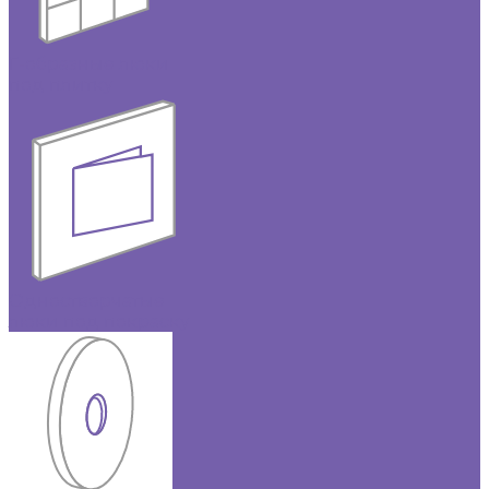
Г-образные люки
под плитку
Одностворчатые
люки под покраску