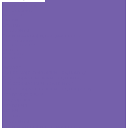
Комплектующие
Подбор люка
Компания
Статьи
Отзывы
Реквизиты
Политика конфиденциальности
Фотогалерея
Видеогалерея
Оплата
Доставка
Контакты
...
Каталог
Одностворчатые люки под плитку
Двустворчатые люки под плитку
Г-образные люки под плитку
Одностворчатые люки под покраску
Комплектующие
Подбор люка
Компания
Статьи
Отзывы
Реквизиты
Политика конфиденциальности