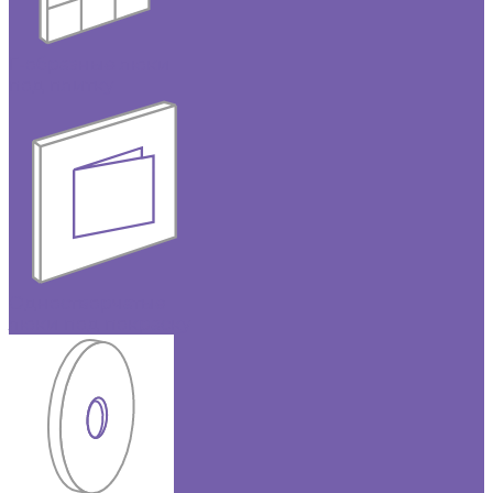
Г-образные люки
под плитку
Одностворчатые
люки под покраску