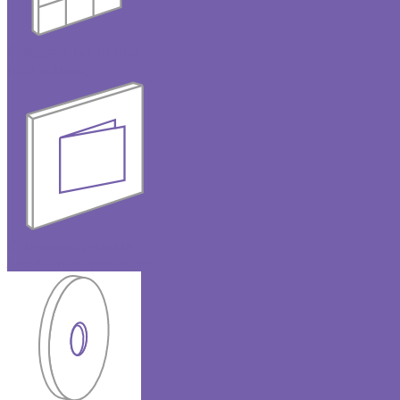
Г-образные люки
под плитку
Одностворчатые
люки под покраску