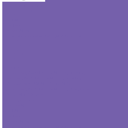
Комплектующие
Подбор люка
Компания
Статьи
Отзывы
Реквизиты
Политика конфиденциальности
Фотогалерея
Видеогалерея
Оплата
Доставка
Контакты
...
Каталог
Одностворчатые люки под плитку
Двустворчатые люки под плитку
Г-образные люки под плитку
Одностворчатые люки под покраску
Комплектующие
Подбор люка
Компания
Статьи
Отзывы
Реквизиты
Политика конфиденциальности