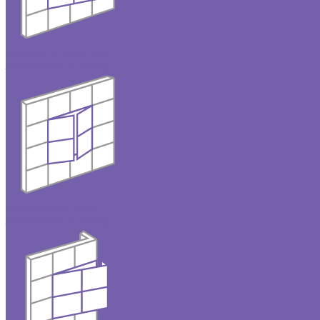
Одностворчатые
люки под плитку
Двустворчатые
люки под плитку