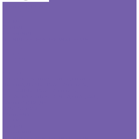
Комплектующие
Подбор люка
Компания
Статьи
Отзывы
Реквизиты
Политика конфиденциальности
Фотогалерея
Видеогалерея
Оплата
Доставка
Контакты
...
Каталог
Одностворчатые люки под плитку
Двустворчатые люки под плитку
Г-образные люки под плитку
Одностворчатые люки под покраску
Комплектующие
Подбор люка
Компания
Статьи
Отзывы
Реквизиты
Политика конфиденциальности