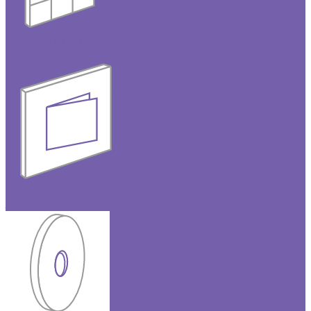
Г-образные люки
под плитку
Одностворчатые
люки под покраску