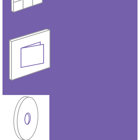
Г-образные люки
под плитку
Одностворчатые
люки под покраску