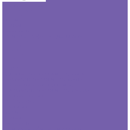
Комплектующие
Подбор люка
Компания
Статьи
Отзывы
Реквизиты
Политика конфиденциальности
Фотогалерея
Видеогалерея
Оплата
Доставка
Контакты
...
Каталог
Одностворчатые люки под плитку
Двустворчатые люки под плитку
Г-образные люки под плитку
Одностворчатые люки под покраску
Комплектующие
Подбор люка
Компания
Статьи
Отзывы
Реквизиты
Политика конфиденциальности