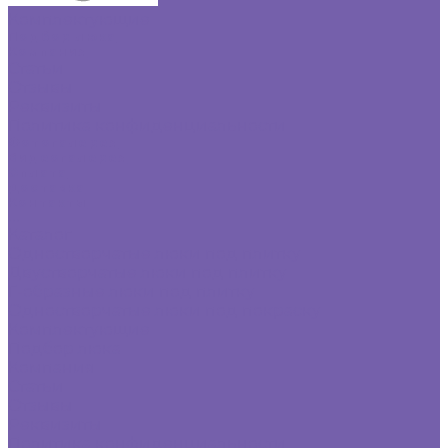
Комплектующие
Подбор люка
Компания
Статьи
Отзывы
Реквизиты
Политика конфиденциальности
Фотогалерея
Видеогалерея
Оплата
Доставка
Контакты
...
Каталог
Одностворчатые люки под плитку
Двустворчатые люки под плитку
Г-образные люки под плитку
Одностворчатые люки под покраску
Комплектующие
Подбор люка
Компания
Статьи
Отзывы
Реквизиты
Политика конфиденциальности