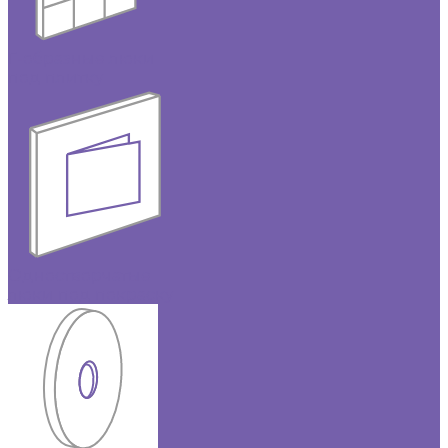
Г-образные люки
под плитку
Одностворчатые
люки под покраску