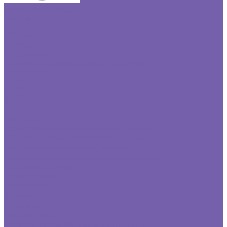
Комплектующие
Подбор люка
Компания
Статьи
Отзывы
Реквизиты
Политика конфиденциальности
Фотогалерея
Видеогалерея
Оплата
Доставка
Контакты
...
Каталог
Одностворчатые люки под плитку
Двустворчатые люки под плитку
Г-образные люки под плитку
Одностворчатые люки под покраску
Комплектующие
Подбор люка
Компания
Статьи
Отзывы
Реквизиты
Политика конфиденциальности