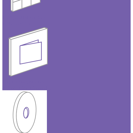
Г-образные люки
под плитку
Одностворчатые
люки под покраску