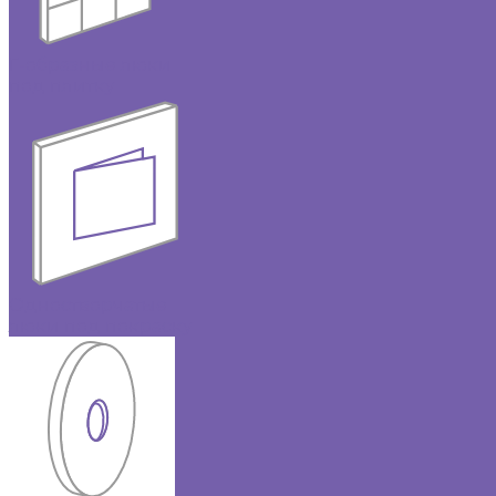
Г-образные люки
под плитку
Одностворчатые
люки под покраску