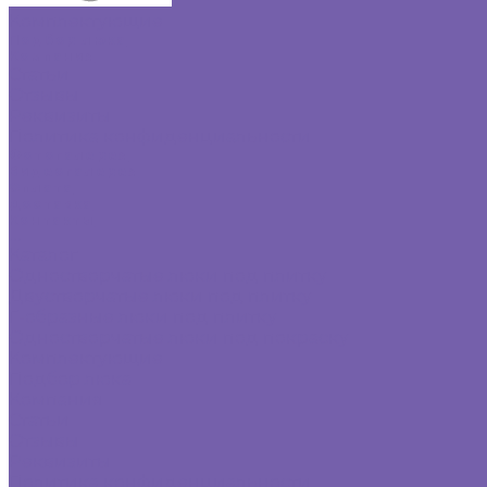
Комплектующие
Подбор люка
Компания
Статьи
Отзывы
Реквизиты
Политика конфиденциальности
Фотогалерея
Видеогалерея
Оплата
Доставка
Контакты
...
Каталог
Одностворчатые люки под плитку
Двустворчатые люки под плитку
Г-образные люки под плитку
Одностворчатые люки под покраску
Комплектующие
Подбор люка
Компания
Статьи
Отзывы
Реквизиты
Политика конфиденциальности