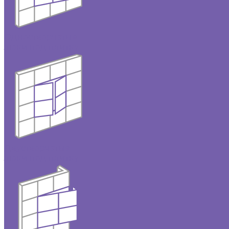
Одностворчатые
люки под плитку
Двустворчатые
люки под плитку