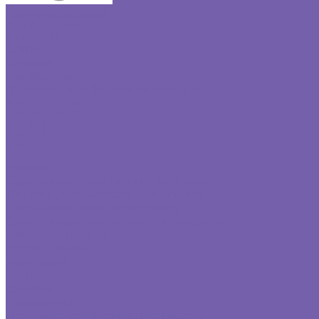
Комплектующие
Подбор люка
Компания
Статьи
Отзывы
Реквизиты
Политика конфиденциальности
Фотогалерея
Видеогалерея
Оплата
Доставка
Контакты
...
Каталог
Одностворчатые люки под плитку
Двустворчатые люки под плитку
Г-образные люки под плитку
Одностворчатые люки под покраску
Комплектующие
Подбор люка
Компания
Статьи
Отзывы
Реквизиты
Политика конфиденциальности