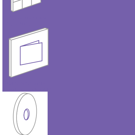
Г-образные люки
под плитку
Одностворчатые
люки под покраску