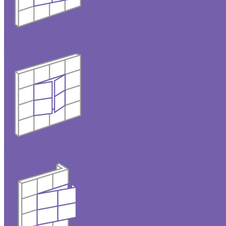
Одностворчатые
люки под плитку
Двустворчатые
люки под плитку