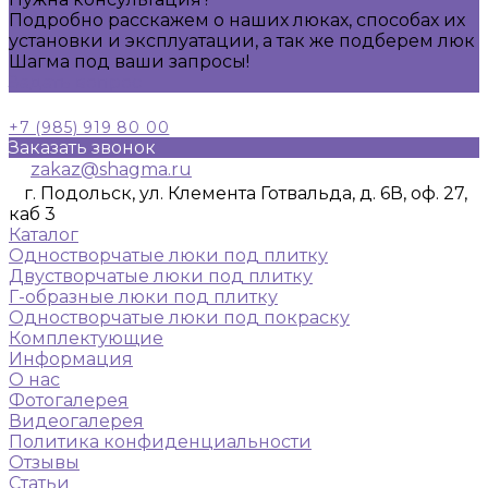
Подробно расскажем о наших люках, способах их
установки и эксплуатации, а так же подберем люк
Шагма под ваши запросы!
Задать вопрос
+7 (985) 919 80 00
Заказать звонок
zakaz@shagma.ru
г. Подольск, ул. Клемента Готвальда, д. 6В, оф. 27,
каб 3
Каталог
Одностворчатые люки под плитку
Двустворчатые люки под плитку
Г-образные люки под плитку
Одностворчатые люки под покраску
Комплектующие
Информация
О нас
Фотогалерея
Видеогалерея
Политика конфиденциальности
Отзывы
Статьи