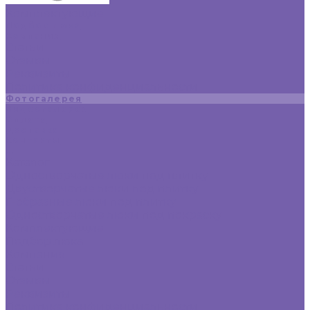
Комплектующие
Подбор люка
Компания
Статьи
Отзывы
Реквизиты
Политика конфиденциальности
Фотогалерея
Видеогалерея
Оплата
Доставка
Контакты
...
Каталог
Одностворчатые люки под плитку
Двустворчатые люки под плитку
Г-образные люки под плитку
Одностворчатые люки под покраску
Комплектующие
Подбор люка
Компания
Статьи
Отзывы
Реквизиты
Политика конфиденциальности