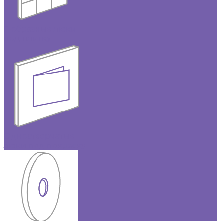
Г-образные люки
под плитку
Одностворчатые
люки под покраску